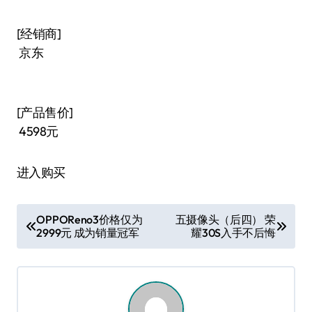
[经销商]
京东
[产品售价]
4598元
进入购买
文
OPPOReno3价格仅为
五摄像头（后四） 荣
2999元 成为销量冠军
耀30S入手不后悔
章
导
航