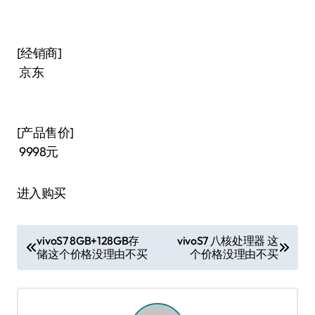
[经销商]
京东
[产品售价]
9998元
进入购买
文
vivoS7 8GB+128GB存
vivoS7 八核处理器 这
储这个价格没理由不买
个价格没理由不买
章
导
航