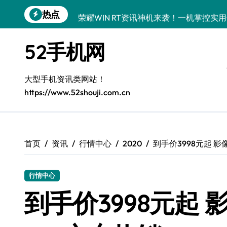
跳
热点
荣耀WIN RT资讯神机来袭！一机掌控实
转
到
小米17重磅来袭！速览新动态，解锁超实
内
52手机网
容
小米17 Ultra震撼来袭！前沿科技，一机
vivo S50新机驾到！亮点全揭秘+实用技
大型手机资讯类网站！
https://www.52shouji.com.cn
荣耀Magic V6震撼来袭！一屏掌控，实
OPPO Find X9震撼来袭！抢先揭秘新
华为nova 15 Pro震撼登场！特色功能
首页
资讯
行情中心
2020
到手价3998元起 影像
荣耀Magic8 RSR深度揭秘：新功能炸
行情中心
三星Galaxy Z Fold7来袭！创新科技，
到手价3998元起 影