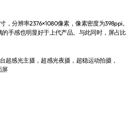
英寸，分辨率2376×1080像素，像素密度为398ppi。
璃的手感也明显好于上代产品。与此同时，屏占比
5G版） 微云台超感光主摄，超感光夜摄，超稳运动拍摄，
面屏