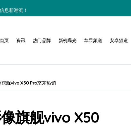
用信息新潮流！
用功能！
掌控新视界！
首页
资讯
热门品牌
新机曝光
苹果频道
安卓频道
巧大放送！
用管家功能抢先体验！
机资讯与超实用功能
亮点全揭秘，速来围观！
旗舰vivo X50 Pro京东热销
场，优惠评测全打包！
重塑手机新体验！
像旗舰vivo X50