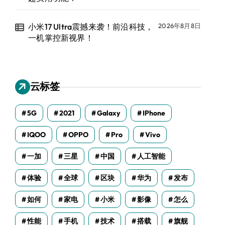
小米17 Ultra震撼来袭！前沿科技，
2026年8月8日
一机掌控新视界！
云标签
5G
2021
Galaxy
IPhone
IQOO
OPPO
Pro
Vivo
一加
三星
中国
人工智能
体验
全球
区块
华为
发布
如何
家电
小米
影像
怎么
性能
手机
技术
搭载
旗舰