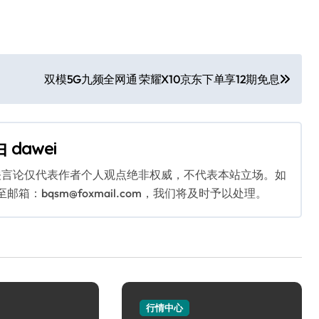
双模5G九频全网通 荣耀X10京东下单享12期免息
由
dawei
关言论仅代表作者个人观点绝非权威，不代表本站立场。如
：bqsm@foxmail.com，我们将及时予以处理。
行情中心