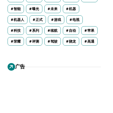
智能
曝光
未来
机器
机器人
正式
游戏
电视
科技
系列
续航
自动
苹果
荣耀
评测
驾驶
骁龙
高通
广告