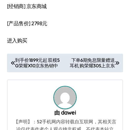
[经销商]
京东商城
[产品售价]
2798元
进入购买
文
到手价1899元起 双模5
下单6期免息限量赠送
G荣耀X10京东热销中
耳机 购荣耀30S上京东
章
导
航
由
dawei
【声明】：52手机网内容转载自互联网，其相关言
论仅代表作者个人观点绝非权威，不代表本站立