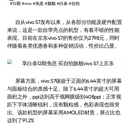
#
12期
#
vivo
#
免息
#
旗舰
#
白条
#
自拍
自从vivo S7发布以来，从各部分功能及硬件配置
来说，这是一款自带亮点的机型，有着不错的性能
表现。目前在京东vivo S7的售价仅为2798元，同时
伴随着各类优惠卷和多种促销活动，性价比凸显。
屏幕方面，vivo S7镶嵌于正面的6.44英寸的屏幕
与面板结合的质感十足。除了6.44英寸的超大可用
面积之外，ppi达到高于视网膜级别408ppi；正常视
距下字体清晰锐利，没有颗粒感，色彩表现也很突
出。该款机型的屏幕采用AMOLED材质，屏占比也
达到了91.2%