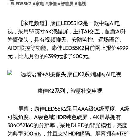
#
LED55K2
#
家电
#
康佳
#
智慧屏
#
电视
【家电频道】康佳LED55K2是一款中端AI电
视，采用55英寸4K液晶屏，主打AI交互，配置AI升
降摄像头，具有视频聊天、安防监控、远场语音、
AIOT联控等功能。康佳LED55K2目前网上报价4999
元，比九月份的4399元涨了600元。
康佳K2系列，智慧社交电视
屏幕：康佳LED55K2采用AAA级(A级硬度、A级
可视角度、A级色域)HDR纯色硬屏，4K屏幕拥有
3840*2160的分辨率，采用DLED的背光模组，亮度
为典型300nits，并且支持HDR解码。屏幕拥有±178°