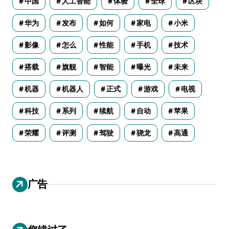
中国
人工智能
体验
全球
区块
华为
发布
如何
家电
小米
影像
怎么
性能
手机
技术
搭载
旗舰
智能
曝光
未来
机器
机器人
正式
游戏
电视
科技
系列
续航
自动
苹果
荣耀
评测
驾驶
骁龙
高通
广告