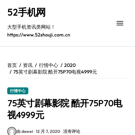
跳
52手机网
转
到
内
大型手机资讯类网站！
容
https://www.52shouji.com.cn
首页
资讯
行情中心
2020
75英寸剧幕影院 酷开75P70电视4999元
行情中心
75英寸剧幕影院 酷开75P70电
视4999元
由 dawei
12 月 7, 2020
没有评论