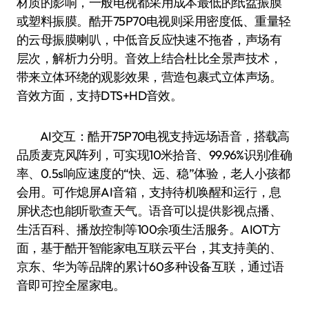
材质的影响，一般电视都采用成本最低的纸盆振膜
或塑料振膜。酷开75P70电视则采用密度低、重量轻
的云母振膜喇叭，中低音反应快速不拖沓，声场有
层次，解析力分明。音效上结合杜比全景声技术，
带来立体环绕的观影效果，营造包裹式立体声场。
音效方面，支持DTS+HD音效。
AI交互：酷开75P70电视支持远场语音，搭载高
品质麦克风阵列，可实现10米拾音、99.96%识别准确
率、0.5s响应速度的“快、远、稳”体验，老人小孩都
会用。可作熄屏AI音箱，支持待机唤醒和运行，息
屏状态也能听歌查天气。语音可以提供影视点播、
生活百科、播放控制等100余项生活服务。AIOT方
面，基于酷开智能家电互联云平台，其支持美的、
京东、华为等品牌的累计60多种设备互联，通过语
音即可控全屋家电。