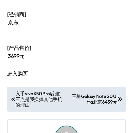
[经销商]
京东
[产品售价]
3699元
进入购买
文
入手vivoX50 Pro后 这
三星Galaxy Note 20 Ul
三点是我换掉其他手机
章
tra北京6439元
的理由
导
航