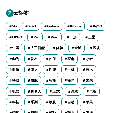
云标签
5G
2021
Galaxy
IPhone
IQOO
OPPO
Pro
Vivo
一加
三星
中国
人工智能
体验
全球
区块
华为
发布
如何
家电
小米
影像
怎么
性能
手机
技术
搭载
旗舰
智能
曝光
未来
机器
机器人
正式
游戏
电视
科技
系列
续航
自动
苹果
荣耀
评测
驾驶
骁龙
高通