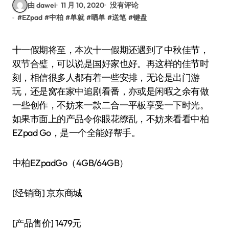
由 dawei
11 月 10, 2020
没有评论
#
EZpad
#
中柏
#
单就
#
晒单
#
送笔
#
键盘
十一假期将至，本次十一假期还遇到了中秋佳节，
双节合璧，可以说是国好家也好。再这样的佳节时
刻，相信很多人都有着一些安排，无论是出门游
玩，还是窝在家中追剧看番，亦或是闲暇之余有做
一些创作，不妨来一款二合一平板享受一下时光。
如果市面上的产品令你眼花缭乱，不妨来看看中柏
EZpad Go，是一个全能好帮手。
中柏EZpadGo（4GB/64GB）
[经销商]
京东商城
[产品售价]
1479元