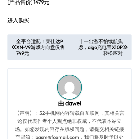
[产品售价]
1479元
进入购买
文
全平台适配！莱仕达P
十一出游不怕续航焦
XN-V9游戏方向盘仅售
虑，aigo充电宝X10P
章
749元
轻松应对
导
航
由
dawei
【声明】：52手机网内容转载自互联网，其相关言
论仅代表作者个人观点绝非权威，不代表本站立
场。如您发现内容存在版权问题，请提交相关链接
至邮箱：bqsm@foxmail.com，我们将及时予以处