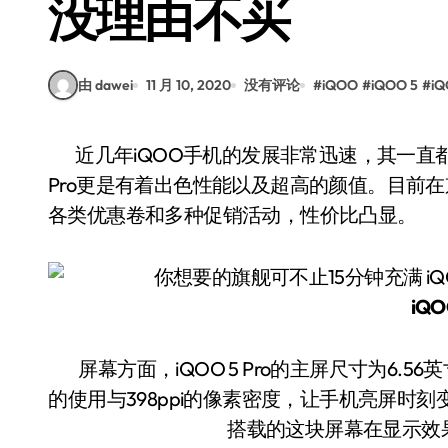
没理由不买
由 dawei
11 月 10, 2020
没有评论
#
iQOO
#
iQOO 5
#
iQ
近几年iQOO手机的发展非常迅速，其一直都在为我们推送优秀的高质量产品。其中iQOO 5
Pro更是有着出色性能以及超高的颜值。目前在京东
各类优惠卷和多种促销活动，性价比凸显。
iQO
屏幕方面，iQOO 5 Pro的主屏尺寸为6.56英寸，分频率为2376×1080像素，依托AMOLED材质
的使用与398ppi的像素密度，让手机亮屏时刻
搭载的这块屏幕在显示效