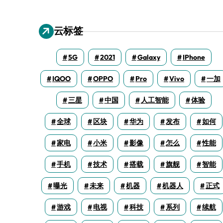
云标签
5G
2021
Galaxy
IPhone
IQOO
OPPO
Pro
Vivo
一加
三星
中国
人工智能
体验
全球
区块
华为
发布
如何
家电
小米
影像
怎么
性能
手机
技术
搭载
旗舰
智能
曝光
未来
机器
机器人
正式
游戏
电视
科技
系列
续航