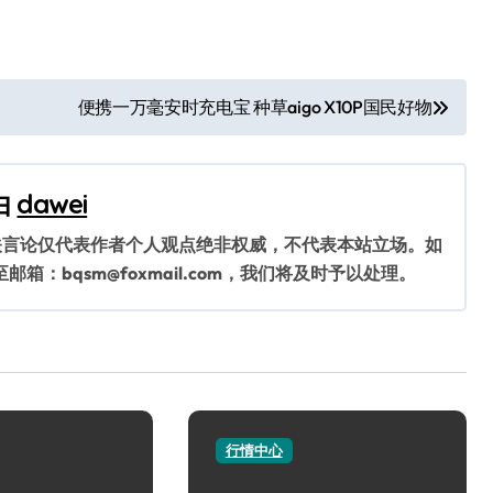
便携一万毫安时充电宝 种草aigo X10P国民好物
由
dawei
关言论仅代表作者个人观点绝非权威，不代表本站立场。如
：bqsm@foxmail.com，我们将及时予以处理。
行情中心