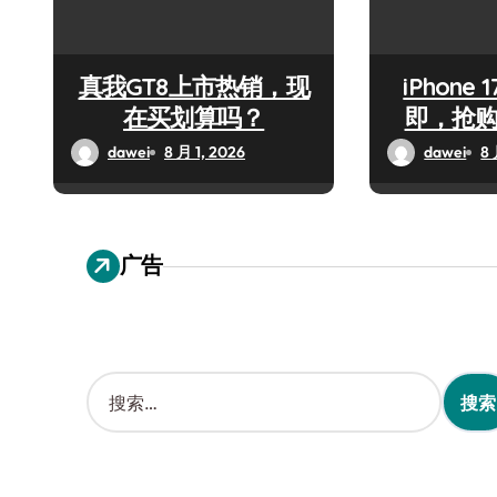
真我GT8上市热销，现
iPhone 
在买划算吗？
即，抢
dawei
8 月 1, 2026
dawei
8 
广告
搜
索
：