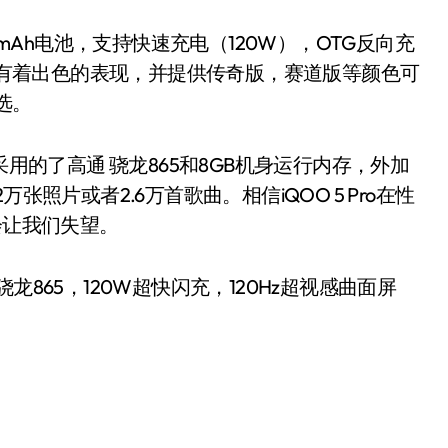
0mAh电池，支持快速充电（120W），OTG反向充
有着出色的表现，并提供传奇版，赛道版等颜色可
选。
采用的了高通 骁龙865和8GB机身运行内存，外加
张照片或者2.6万首歌曲。相信iQOO 5 Pro在性
会让我们失望。
 高通骁龙865，120W超快闪充，120Hz超视感曲面屏