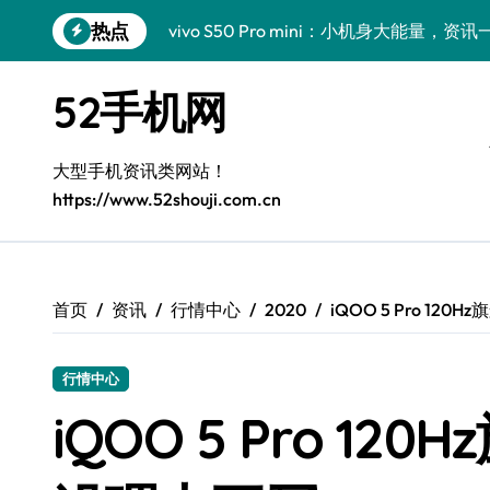
跳
热点
vivo S50 Pro mini：小机身大能量，
转
到
小米17 Pro震撼来袭！超实用功能抢先
内
52手机网
容
三星Galaxy S26震撼来袭，创新科技亮
Galaxy S25 Ultra颜值封神！定制主题潮
大型手机资讯类网站！
https://www.52shouji.com.cn
Galaxy S24+惊艳上市，秒变手机美学高
Galaxy S26+颜值爆升秘诀大公开
Galaxy A56 5G登场，时尚旗舰新体验！
首页
资讯
行情中心
2020
iQOO 5 Pro 1
Galaxy Z Flip6：折叠时尚，尽享炫美新
行情中心
三星Galaxy Z TriFold：三折屏革新
iQOO 5 Pro 1