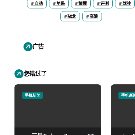
自动
苹果
荣耀
评测
驾驶
骁龙
高通
广告
您错过了
手机新闻
手机新