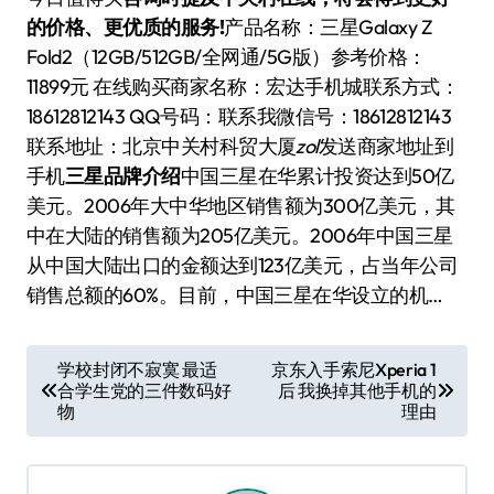
的价格、更优质的服务!
产品名称：
三星Galaxy Z
Fold2（12GB/512GB/全网通/5G版）
参考价格：
11899元 在线购买
商家名称：
宏达手机城
联系方式：
18612812143 QQ号码：
联系我
微信号：
18612812143
联系地址：
北京中关村科贸大厦
zol
发送商家地址到
手机
三星品牌介绍
中国三星在华累计投资达到50亿
美元。2006年大中华地区销售额为300亿美元，其
中在大陆的销售额为205亿美元。2006年中国三星
从中国大陆出口的金额达到123亿美元，占当年公司
销售总额的60%。目前，中国三星在华设立的机…
文
学校封闭不寂寞 最适
京东入手索尼Xperia 1
合学生党的三件数码好
后 我换掉其他手机的
章
物
理由
导
航