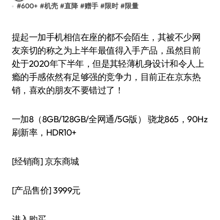
#
600+
#
机壳
#
直降
#
赠手
#
限时
#
限量
提起一加手机相信在座的都不会陌生，其被不少网
友亲切的称之为上半年最值得入手产品，虽然目前
处于2020年下半年，但是其轻薄机身设计和令人上
瘾的手感依然有足够强的竞争力，目前正在京东热
销，喜欢的朋友不要错过了！
一加8（8GB/128GB/全网通/5G版） 骁龙865，90Hz
刷新率，HDR10+
[经销商]
京东商城
[产品售价]
3999元
进入购买