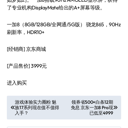
了专业机构DisplayMate给出的A+屏幕等级。
一加8（8GB/128GB/全网通/5G版） 骁龙865，90Hz
刷新率，HDR10+
[经销商]
京东商城
[产品售价]
3999元
进入购买
文
游戏体验实力圈粉 魅
领券省500+白条12期
族17系列现在值不值得
免息 京东一加8 Pro现
章
入手？
已低至4999
导