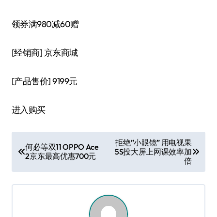
领券满980减60赠
[经销商]
京东商城
[产品售价]
9199元
进入购买
文
拒绝”小眼镜” 用电视果
何必等双11 OPPO Ace
5S投大屏上网课效率加
章
2京东最高优惠700元
倍
导
航