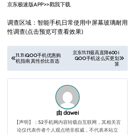
京东极速版APP>>戳我下载
调查区域：智能手机日常使用中屏幕玻璃耐用
性调查(点击预览可查看效果)
文
京东11.11最高直降600 i
11.11 iQOO手机优惠购
QOO手机这么买更划
章
机指南 真性价比首选
算
导
航
由
dawei
【声明】：52手机网内容转载自互联网，其相关言
论仅代表作者个人观点绝非权威，不代表本站立