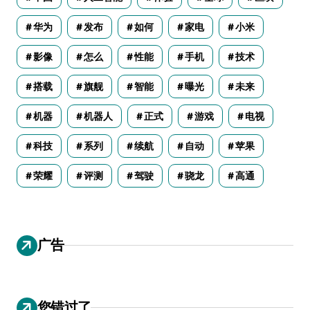
华为
发布
如何
家电
小米
影像
怎么
性能
手机
技术
搭载
旗舰
智能
曝光
未来
机器
机器人
正式
游戏
电视
科技
系列
续航
自动
苹果
荣耀
评测
驾驶
骁龙
高通
广告
您错过了