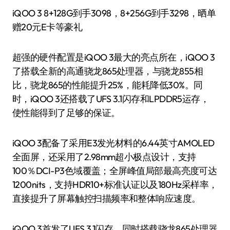
iQOO 3 8+128G到手3098，8+256G到手3298，晒单
赠20元E卡等豪礼
超强的硬件配置是iQOO 3最大的亮点所在，iQOO 3
了搭载全新的高通骁龙865处理器，与骁龙855相
比，骁龙865的性能提升25%，能耗降低30%。同
时，iQOO 3还搭载了UFS 3.1闪存和LPDDR5运存，
使性能得到了足够的保证。
iQOO 3配备了采用E3发光材料的6.44英寸AMOLED
全面屏，还采用了2.98mm超小极点设计，支持
100％DCI-P3色域覆盖；全屏峰值局部最高亮度可达
1200nits，支持HDR10+标准认证以及180Hz采样率，
直接提升了屏幕触控扫描频率和整体响应速度。
iQOO 3首发了UFS 3.1闪存，同时搭载骁龙865处理器