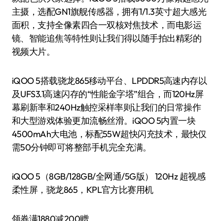
主摄，选配GN1旗舰传感器，拥有1/1.3英寸超大感光
面积，支持全像素四合一双核对焦技术，而电影运
镜、智能追焦等特性则让我们得以随手拍出精彩的
视频大片。
iQOO 5搭载骁龙865移动平台、LPDDR5高速内存以
及UFS3.1高速闪存的“性能金字塔”组合，而120Hz屏
幕刷新率和240Hz触控采样率则让我们的日常操作
和大型游戏体验更加流畅丝滑。iQOO 5内置一块
4500mAh大电池，标配55W超快闪充技术，最快仅
需50分钟即可将整部手机完全充满。
iQOO 5（8GB/128GB/全网通/5G版） 120Hz 超视感
柔性屏，骁龙865，KPL官方比赛用机
领券满1880减200赠