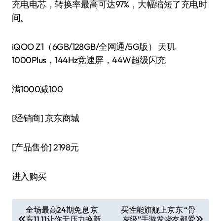
充电电芯，转换率最高可达97%，大幅缩短了充电时
间。
iQOO Z1（6GB/128GB/全网通/5G版） 天玑
1000Plus，144Hz竞速屏，44W超级闪充
满1000减100
[经销商]
京东商城
[产品售价]
2198元
进入购买
文
全场最高24期免息 京
买性能旗舰上京东 “骨
东11.11让你无压力换新
灰级”手游发烧友都爱