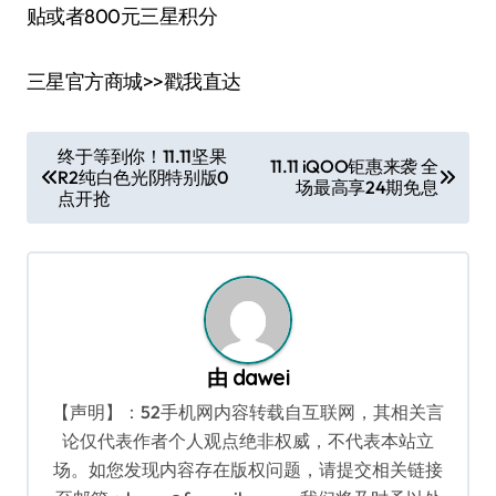
贴或者800元三星积分
三星官方商城>>戳我直达
文
终于等到你！11.11坚果
11.11 iQOO钜惠来袭 全
R2纯白色光阴特别版0
章
场最高享24期免息
点开抢
导
航
由
dawei
【声明】：52手机网内容转载自互联网，其相关言
论仅代表作者个人观点绝非权威，不代表本站立
场。如您发现内容存在版权问题，请提交相关链接