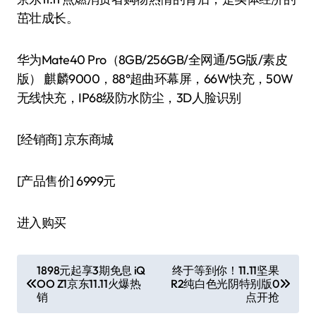
茁壮成长。
华为Mate40 Pro（8GB/256GB/全网通/5G版/素皮
版） 麒麟9000，88°超曲环幕屏，66W快充，50W
无线快充，IP68级防水防尘，3D人脸识别
[经销商]
京东商城
[产品售价]
6999元
进入购买
文
1898元起享3期免息 iQ
终于等到你！11.11坚果
OO Z1京东11.11火爆热
R2纯白色光阴特别版0
章
销
点开抢
导