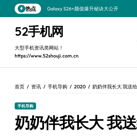
跳
热点
Galaxy S26+颜值爆升秘诀大公开
转
到
Galaxy A56 5G登场，时尚旗舰新体验！
内
52手机网
容
Galaxy Z Flip6：折叠时尚，尽享炫美新
三星Galaxy S26发布：一键解锁个性美
大型手机资讯类网站！
https://www.52shouji.com.cn
Galaxy S25美颜秘籍：个性定制炫酷玩法
Galaxy C55 5G焕新秘籍：潮流定制，
Galaxy C55 5G登场，演绎三星美学新巅
首页
资讯
手机导购
2020
奶奶伴我长大 我送给她
Galaxy S25+闪亮登场，这样打扮秒变焦
手机导购
Galaxy S25 Ultra颜值封神！定制主题潮
奶奶伴我长大 我送