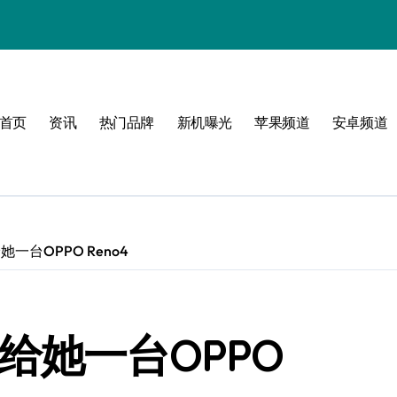
体验
首页
资讯
热门品牌
新机曝光
苹果频道
安卓频道
玩转无限可能
峰！
一台OPPO Reno4
点！
爆了！
给她一台OPPO