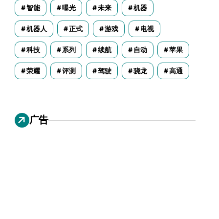
智能
曝光
未来
机器
机器人
正式
游戏
电视
科技
系列
续航
自动
苹果
荣耀
评测
驾驶
骁龙
高通
广告