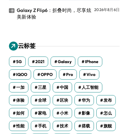
Galaxy Z Flip6：折叠时尚，尽享炫
2026年8月6日
美新体验
云标签
5G
2021
Galaxy
IPhone
IQOO
OPPO
Pro
Vivo
一加
三星
中国
人工智能
体验
全球
区块
华为
发布
如何
家电
小米
影像
怎么
性能
手机
技术
搭载
旗舰