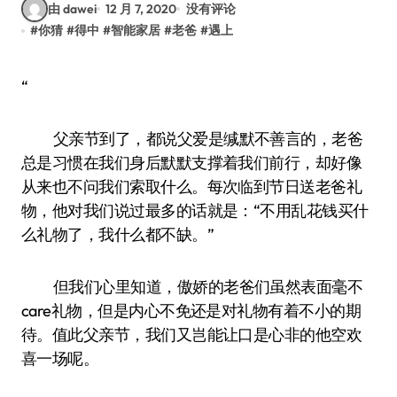
由 dawei
12 月 7, 2020
没有评论
#
你猜
#
得中
#
智能家居
#
老爸
#
遇上
“
父亲节到了，都说父爱是缄默不善言的，老爸
总是习惯在我们身后默默支撑着我们前行，却好像
从来也不问我们索取什么。每次临到节日送老爸礼
物，他对我们说过最多的话就是：“不用乱花钱买什
么礼物了，我什么都不缺。”
但我们心里知道，傲娇的老爸们虽然表面毫不
care礼物，但是内心不免还是对礼物有着不小的期
待。值此父亲节，我们又岂能让口是心非的他空欢
喜一场呢。