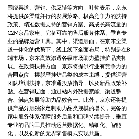
围绕渠道、营销、供应链等方向，叶勃表示，京东
将提供多渠道并行的发展策略、极高竞争力的扶持
政策、精准数据支持的营销方案、高成长高流量的
C2M京品家电、完备可靠的售后服务体系、垂直专
业的品牌运营工具。其中，渠道层面，在京东全渠
道一体化的优势下，线上线下全面布局，特别是在B
端市场，京东高效渗透各级市场助力壁挂炉品类拓
展。在政策扶持方面，京东将提供行业有竞争力的
合同点位，摆脱壁挂炉品类的成本束缚，提供运营
团队培训扶持，京准通投放指导，以及新品政策补
贴。在营销层面，通过站内外数据赋能、渠道整
合、触点拓展等助力品效合一。此外，京东还将提
供产品分层独家定制助力品类规模的增长，完备的
家电服务体系保障服务质量和口碑持续提升，垂直
专业的品牌工具推动运营数据化、精细化、智能
化，以及创新的无界零售模式实现共赢。