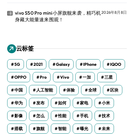
vivo S50 Pro mini小屏旗舰来袭，精巧机
2026年8月8日
身藏大能量速来围观！
云标签
5G
2021
Galaxy
IPhone
IQOO
OPPO
Pro
Vivo
一加
三星
中国
人工智能
体验
全球
区块
华为
发布
如何
家电
小米
影像
怎么
性能
手机
技术
搭载
旗舰
智能
曝光
未来