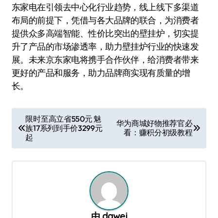
东家电在引领去中心化行业趋势，线上线下多渠道
布局的前提下，凭借与各大品牌的联合，为消费者
提供众多高端智能、性价比突出的壁挂炉，切实提
升了产品的市场渗透率，助力壁挂炉行业的快速发
展。未来京东家电将携手合作伙伴，给消费者带来
更好的产品和服务，助力品牌商实现有质量的增
长。
文
限时至高立省550元 魅
华为商城好物推荐官必
族17系列到手价3299元
章
看：赚积分初级教程
起
导
航
由
dawei