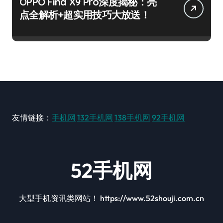
OPPO Find X9 Pro深度揭秘：亮
点全解析+超实用技巧大放送！
友情链接：
手机网
132手机网
138手机网
92手机网
52手机网
大型手机资讯类网站！ https://www.52shouji.com.cn