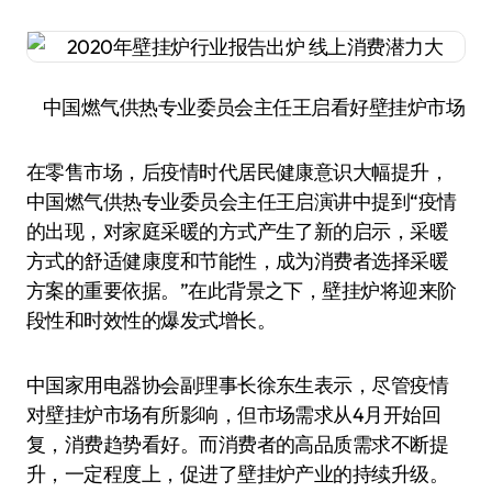
中国燃气供热专业委员会主任王启看好壁挂炉市场
在零售市场，后疫情时代居民健康意识大幅提升，
中国燃气供热专业委员会主任王启演讲中提到“疫情
的出现，对家庭采暖的方式产生了新的启示，采暖
方式的舒适健康度和节能性，成为消费者选择采暖
方案的重要依据。”在此背景之下，壁挂炉将迎来阶
段性和时效性的爆发式增长。
中国家用电器协会副理事长徐东生表示，尽管疫情
对壁挂炉市场有所影响，但市场需求从4月开始回
复，消费趋势看好。而消费者的高品质需求不断提
升，一定程度上，促进了壁挂炉产业的持续升级。