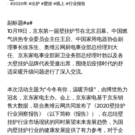
#
2020年
#
出炉
#
壁挂
#
线上
#
行业报告
副标题#e#
10月19日，京东第一届壁挂炉节在北京启幕。中国燃
气供热专业委员会主任王启、中国家用电器协会副
理事长徐东生、奥维云网厨电事业部总经理刘大
任、京东家电事业部厨卫业务部总经理叶勃以及各
大壁挂炉品牌代表受邀出席，围绕后疫情时代的舒
适采暖升级问题进行了深入交流。
本次活动主题为“今冬有你，温暖升级”，由博世热力
冠名，京东家电主办。会上，京东家电基于京东销
售大数据，联合奥维云网共同发布了《2020壁挂炉
行业洞察报告》（以下简称《报告》），在总结壁
挂炉行业市场现状的同时展望未来发展趋势，为国
内壁挂炉行业的健康发展提供了有力参考，对于企