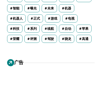
智能
曝光
未来
机器
机器人
正式
游戏
电视
科技
系列
续航
自动
苹果
荣耀
评测
驾驶
骁龙
高通
广告