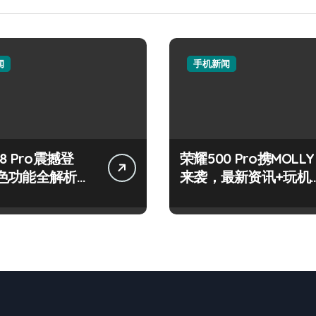
闻
手机新闻
8 Pro震撼登
荣耀500 Pro携MOLLY
色功能全解析，
来袭，最新资讯+玩机
看！
技巧一网打尽！