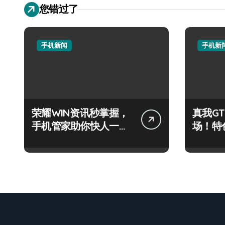
您错过了
手机新闻
手机新
荣耀WIN资讯秒掌握，
真我GT
手机管家助你快人一步
场！特
领风骚！
购机必