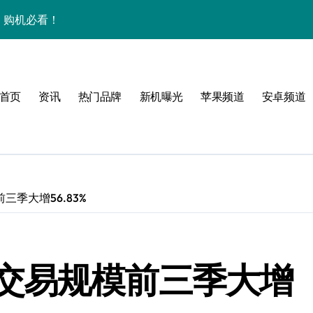
析，购机必看！
+玩机技巧一网打尽！
全解析+超实用技巧大放送！
首页
资讯
热门品牌
新机曝光
苹果频道
安卓频道
精巧机身藏大能量速来围观！
速来围观！
智能科技！
，速来抢先看！
季大增56.83%
惠速来抢！
屏新升级，开启未来新体验！
交易规模前三季大增
一步领风骚！