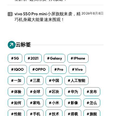
vivo S50 Pro mini小屏旗舰来袭，精
2026年8月8日
巧机身藏大能量速来围观！
云标签
5G
2021
Galaxy
IPhone
IQOO
OPPO
Pro
Vivo
一加
三星
中国
人工智能
体验
全球
区块
华为
发布
如何
家电
小米
影像
怎么
性能
手机
技术
搭载
旗舰