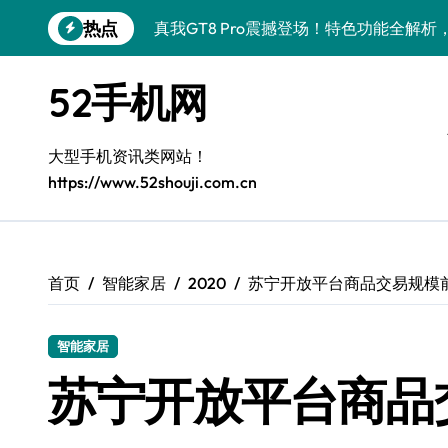
跳
热点
真我GT8 Pro震撼登场！特色功能全解
转
到
荣耀500 Pro携MOLLY来袭，最新资讯
内
52手机网
容
OPPO Find X9 Pro深度揭秘：亮点
vivo S50 Pro mini小屏旗舰来袭，
大型手机资讯类网站！
https://www.52shouji.com.cn
REDMI K90深度揭秘：超强配置亮点，
三星W26震撼来袭！速览资讯，畅享前沿
iPhone 17e震撼来袭！性能配置大升级
首页
智能家居
2020
苏宁开放平台商品交易规模前三
华为nova 15 Ultra新功能解锁，限时优
智能家居
三星Galaxy Z Fold7震撼来袭，折叠
苏宁开放平台商品
荣耀WIN资讯秒掌握，手机管家助你快人