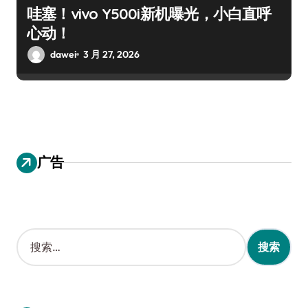
哇塞！vivo Y500i新机曝光，小白直呼
心动！
dawei
3 月 27, 2026
广告
搜
索
：