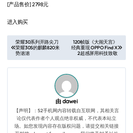
[产品售价]
2798元
进入购买
文
荣耀30系列开路尖刀
120帧版《大闹天宫》
荣耀30S的麒麟820来
经典重现 OPPO Find X
章
势汹汹
2超感屏用科技致敬
导
航
由
dawei
【声明】：52手机网内容转载自互联网，其相关言
论仅代表作者个人观点绝非权威，不代表本站立
场。如您发现内容存在版权问题，请提交相关链接