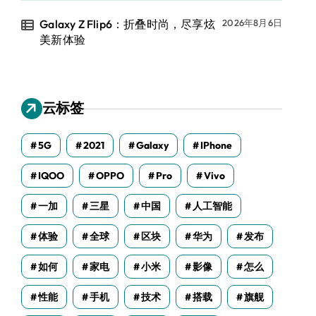
Galaxy Z Flip6：折叠时尚，尽享炫
2026年8月6日
美新体验
云标签
5G
2021
Galaxy
IPhone
IQOO
OPPO
Pro
Vivo
一加
三星
中国
人工智能
体验
全球
区块
华为
发布
如何
家电
小米
影像
怎么
性能
手机
技术
搭载
旗舰