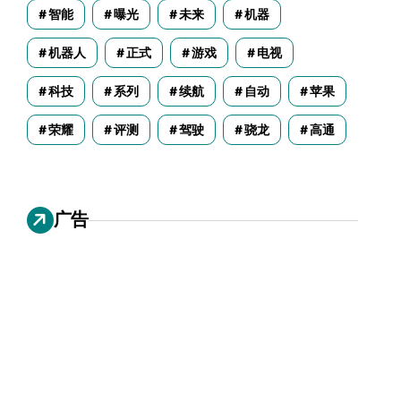
智能
曝光
未来
机器
机器人
正式
游戏
电视
科技
系列
续航
自动
苹果
荣耀
评测
驾驶
骁龙
高通
广告