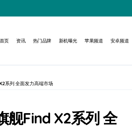
体验
首页
资讯
热门品牌
新机曝光
苹果频道
安卓频道
玩转无限可能
峰！
点！
d X2系列 全面发力高端市场
爆了！
舰Find X2系列 全