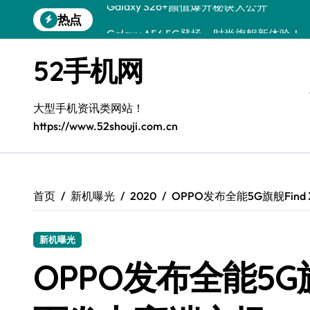
跳
热点
Galaxy A56 5G登场，时尚旗舰新体验！
转
到
Galaxy Z Flip6：折叠时尚，尽享炫美新
内
52手机网
容
三星Galaxy S26发布：一键解锁个性美
Galaxy S25美颜秘籍：个性定制炫酷玩法
大型手机资讯类网站！
https://www.52shouji.com.cn
Galaxy C55 5G焕新秘籍：潮流定制，
Galaxy C55 5G登场，演绎三星美学新巅
Galaxy S25+闪亮登场，这样打扮秒变焦
首页
新机曝光
2020
OPPO发布全能5G旗舰Fin
Galaxy S25 Ultra颜值封神！定制主题潮
新机曝光
OPPO发布全能5G旗