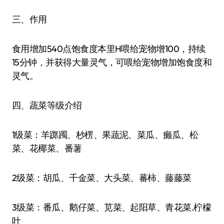
三、作用
食用增加540点饱食度本里H喂给宠物增100，持续
15分钟，并获得大量灵气，可喂给宠物增加饱食度和
灵气。
四、蔬菜等级介绍
1级菜：羊踯躅、杪楞、果蔬泥、菜瓜、癞瓜、松
菜、花椰菜、番薯
2级菜：胡瓜、千金菜、大头菜、蕃柿、藤藤菜
3级菜：番瓜、鹅仔菜、苋菜、起阳草、青花菜.柠檬
叶