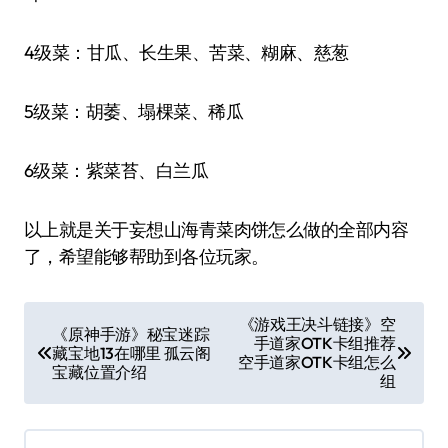
4级菜：甘瓜、长生果、苦菜、糊麻、慈葱
5级菜：胡萎、塌棵菜、稀瓜
6级菜：紫菜苔、白兰瓜
以上就是关于妄想山海青菜肉饼怎么做的全部内容
了，希望能够帮助到各位玩家。
文
《游戏王决斗链接》空
《原神手游》秘宝迷踪
手道家OTK卡组推荐
章
藏宝地13在哪里 孤云阁
空手道家OTK卡组怎么
宝藏位置介绍
导
组
航