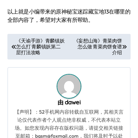
以上就是小编带来的原神秘宝迷踪藏宝地13在哪里的
全部内容了，希望对大家有所帮助。
文
《天谕手游》青麟镇妖
《妄想山海》青菜肉饼
怎么打 青麟镇妖第二
怎么做 青菜肉饼食谱
章
层打法攻略
介绍
导
航
由
dawei
【声明】：52手机网内容转载自互联网，其相关言
论仅代表作者个人观点绝非权威，不代表本站立
场。如您发现内容存在版权问题，请提交相关链接
至邮箱：bqsm@foxmail.com，我们将及时予以处