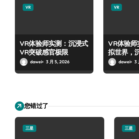
VR
VR
VR体验师实测：沉浸式
VR体验
VR突破感官极限
拟世界，
旅！
dawei
3 月 5, 2026
dawei
3 
您错过了
三星
三星