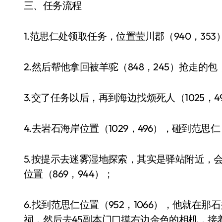
三、任务流程
1.范思仁处领取任务，位置莹川郡（940，353
2.然后帮他拿回被羊驼（848，245）抢走
3.交了任务以后，再到海边找烦死人（1025，4
4.去岩石海岸位置（1029，496），碰到范
5.按提示去迷雾湿地探索，其实是驿站附近，
位置（869，944）；
6.找到范思仁位置（952，1066），他就在
祠，然后去45副本门口摸右边金色的相机，接着