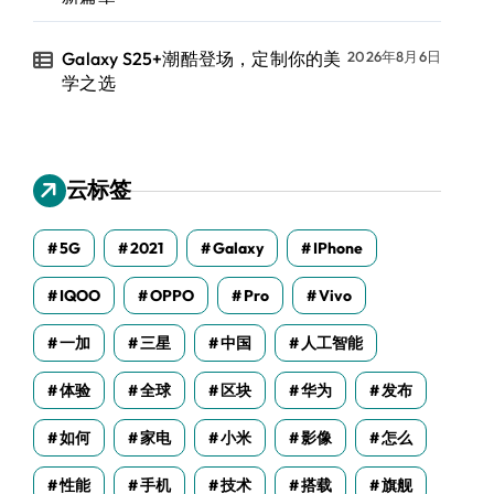
Galaxy S25+潮酷登场，定制你的美
2026年8月6日
学之选
云标签
5G
2021
Galaxy
IPhone
IQOO
OPPO
Pro
Vivo
一加
三星
中国
人工智能
体验
全球
区块
华为
发布
如何
家电
小米
影像
怎么
性能
手机
技术
搭载
旗舰