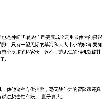
语也是神叨叨.他说自己要完成全云垂最伟大的摄影
拍摄，只有一望无际的草海和大大小小的驼兽.要知
好奇心泛滥的坏家伙。这不，范思仁的相机就被其
了.
机，像他这种专供拍照，毫无战斗力的冒险家还真
有说过想去拍海妖……胆子真大。