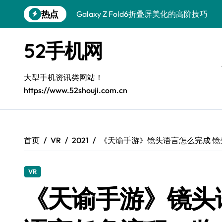
跳
热点
Galaxy Z Fold6折叠屏美化的高阶技巧
转
到
Galaxy Z Fold6：折叠新风尚，美学新篇
内
52手机网
容
Galaxy S25+潮酷登场，定制你的美学之
Galaxy C55 5G登场，个性定制酷炫来袭
大型手机资讯类网站！
https://www.52shouji.com.cn
Galaxy A56 5G潮机美学新主张
三星W26奢华蜕变，尊享专属体验
Galaxy S26 Ultra旗舰焕新，极致美态一
首页
VR
2021
《天谕手游》镜头语言怎么完成 
极简生活新风尚：荣耀Magic V6全面解析
VR
Galaxy C55 5G登场，演绎三星美学新巅
《天谕手游》镜头