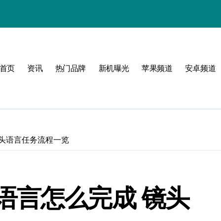
章
选
首页
资讯
热门品牌
新机曝光
苹果频道
安卓频道
键解锁
镜头语言任务流程一览
峰！
语言怎么完成 镜头