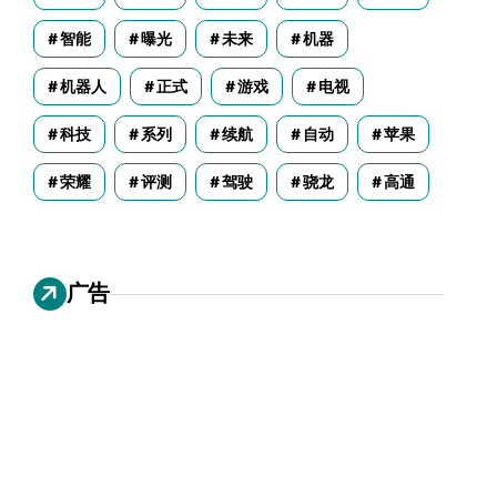
智能
曝光
未来
机器
机器人
正式
游戏
电视
科技
系列
续航
自动
苹果
荣耀
评测
驾驶
骁龙
高通
广告