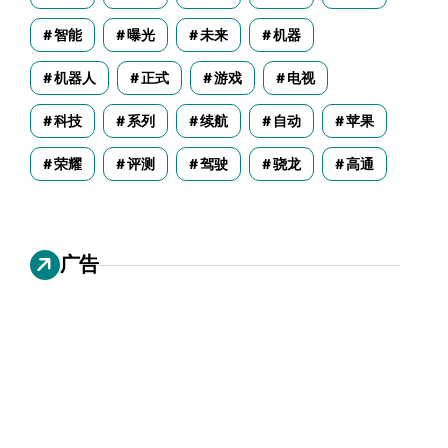
智能
曝光
未来
机器
机器人
正式
游戏
电视
科技
系列
续航
自动
苹果
荣耀
评测
驾驶
骁龙
高通
广告