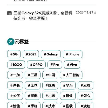
三星Galaxy S26震撼来袭，创新科
2026年8月7日
技亮点一键全掌握！
云标签
5G
2021
Galaxy
IPhone
IQOO
OPPO
Pro
Vivo
一加
三星
中国
人工智能
体验
全球
区块
华为
发布
如何
家电
小米
影像
怎么
性能
手机
技术
搭载
旗舰