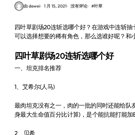
由 dawei
1 月 15, 2021
没有评论
#
叶草
四叶草剧场20连斩选哪个好？在游戏中连斩抽卡攻略是游戏募集演员特色玩法，玩家20连抽之后
可以选择想要的稀有角色，那么选谁好呢？和
四叶草剧场20连斩选哪个好
一、坦克排名推荐
1、艾希尔(人马)
最肉坦克没有之一，肉的一批的同时还能给队友加
身最大生命值百分比计算)，是个能抗能打能加B
2、贝希