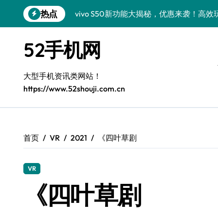
跳
热点
vivo S50新功能大揭秘，优惠来袭！高
转
到
vivo S50 Pro mini：小机身大能量，
内
52手机网
容
小米17 Pro震撼来袭！超实用功能抢先
三星Galaxy S26震撼来袭，创新科技亮
大型手机资讯类网站！
https://www.52shouji.com.cn
Galaxy S25 Ultra颜值封神！定制主题潮
Galaxy S24+惊艳上市，秒变手机美学高
Galaxy S26+颜值爆升秘诀大公开
首页
VR
2021
《四叶草剧
Galaxy A56 5G登场，时尚旗舰新体验！
VR
Galaxy Z Flip6：折叠时尚，尽享炫美新
《四叶草剧
三星Galaxy Z TriFold：三折屏革新