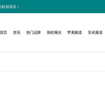
效玩机就现在！
资讯一手轻松掌控！
揭秘，速来围观！
首页
资讯
热门品牌
新机曝光
苹果频道
安卓频道
点一键全掌握！
爆了！
手！
体验
，一手掌控未来新体验！