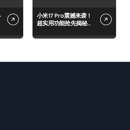
小
小米17 Pro震撼来袭！
超实用功能抢先揭秘，
速来围观！