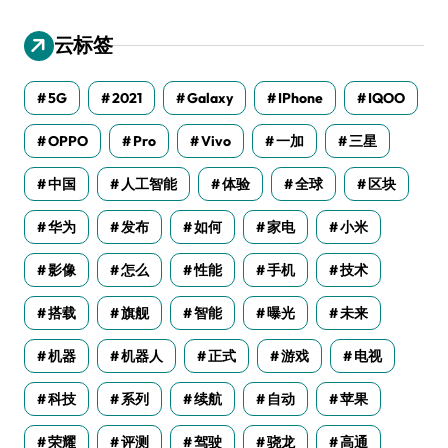
云标签
5G
2021
Galaxy
IPhone
IQOO
OPPO
Pro
Vivo
一加
三星
中国
人工智能
体验
全球
区块
华为
发布
如何
家电
小米
影像
怎么
性能
手机
技术
搭载
旗舰
智能
曝光
未来
机器
机器人
正式
游戏
电视
科技
系列
续航
自动
苹果
荣耀
评测
驾驶
骁龙
高通