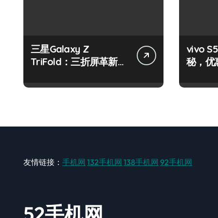
三星Galaxy Z
vivo
TriFold：三折屏革新，
秘，优
一手掌控未来新体验！
机就现
友情链接：
手机网
132手机网
138手机网
92手机网
52手机网