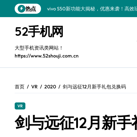
跳
热点
vivo S50新功能大揭秘，优惠来袭！高
转
到
vivo S50 Pro mini：小机身大能量，
内
52手机网
容
小米17 Pro震撼来袭！超实用功能抢先
三星Galaxy S26震撼来袭，创新科技亮
大型手机资讯类网站！
https://www.52shouji.com.cn
Galaxy S25 Ultra颜值封神！定制主题潮
Galaxy S24+惊艳上市，秒变手机美学高
Galaxy S26+颜值爆升秘诀大公开
首页
VR
2020
剑与远征12月新手礼包兑换码
Galaxy A56 5G登场，时尚旗舰新体验！
VR
Galaxy Z Flip6：折叠时尚，尽享炫美新
剑与远征12月新手
三星Galaxy Z TriFold：三折屏革新