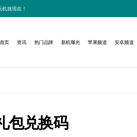
效玩机就现在！
资讯一手轻松掌控！
揭秘，速来围观！
首页
资讯
热门品牌
新机曝光
苹果频道
安卓频道
点一键全掌握！
爆了！
手！
体验
礼包兑换码
，一手掌控未来新体验！