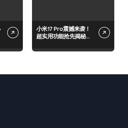
小
小米17 Pro震撼来袭！
超实用功能抢先揭秘，
速来围观！