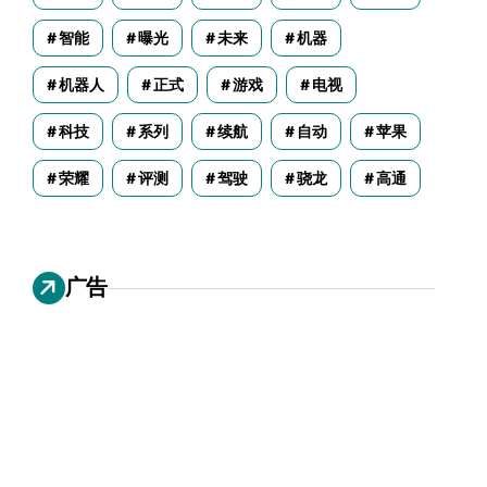
智能
曝光
未来
机器
机器人
正式
游戏
电视
科技
系列
续航
自动
苹果
荣耀
评测
驾驶
骁龙
高通
广告