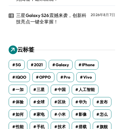
三星Galaxy S26震撼来袭，创新科
2026年8月7日
技亮点一键全掌握！
云标签
5G
2021
Galaxy
IPhone
IQOO
OPPO
Pro
Vivo
一加
三星
中国
人工智能
体验
全球
区块
华为
发布
如何
家电
小米
影像
怎么
性能
手机
技术
搭载
旗舰