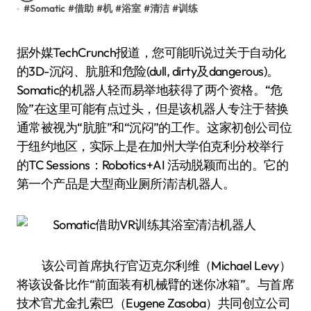
#
Somatic
#
借助
#
机
#
浴室
#
清洁
#
训练
据外媒TechCrunch报道，您可能听说过关于自动化
的3D-沉闷、肮脏和危险(dull, dirty及dangerous)。
Somatic的机器人轻而易举地获得了两个资格。“危
险”在这里可能有点过头，但是该机器人专注于替换
通常被视为“肮脏”和“沉闷”的工作。这家初创公司位
于纽约地区，实际上是在加州大学伯克利分校举行
的TC Sessions：Robotics+AI 活动脱颖而出的。它的
第一个产品是大型商业厕所清洁机器人。
该公司首席执行官迈克尔利维（Michael Levy）
将该设备比作“前面装有机械臂的迷你冰箱”。与首席
技术官尤金扎索巴（Eugene Zasoba）共同创立公司