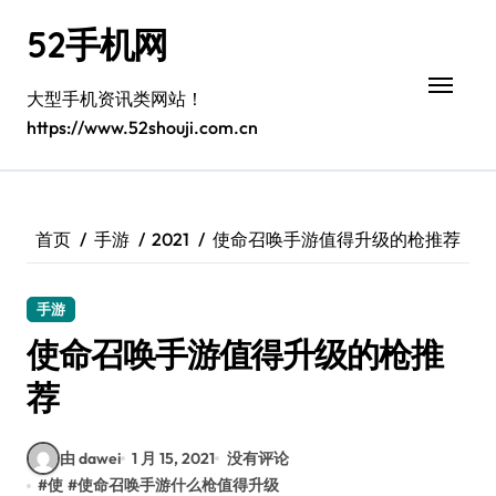
跳
52手机网
转
到
内
大型手机资讯类网站！
容
https://www.52shouji.com.cn
首页
手游
2021
使命召唤手游值得升级的枪推荐
手游
使命召唤手游值得升级的枪推
荐
由 dawei
1 月 15, 2021
没有评论
#
使
#
使命召唤手游什么枪值得升级