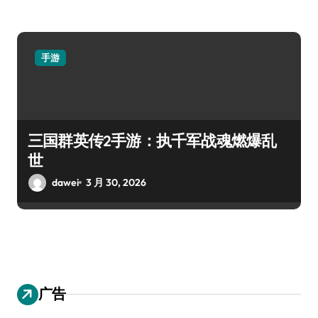
手游
三国群英传2手游：执千军战魂燃爆乱
世
dawei
3 月 30, 2026
广告