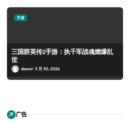
手游
三国群英传2手游：执千军战魂燃爆乱
世
dawei
3 月 30, 2026
广告