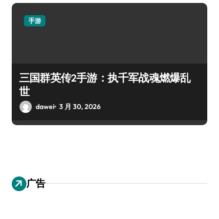
手游
三国群英传2手游：执千军战魂燃爆乱
世
dawei
3 月 30, 2026
广告