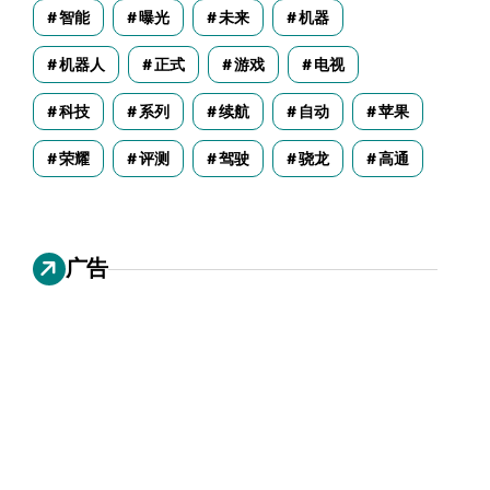
智能
曝光
未来
机器
机器人
正式
游戏
电视
科技
系列
续航
自动
苹果
荣耀
评测
驾驶
骁龙
高通
广告