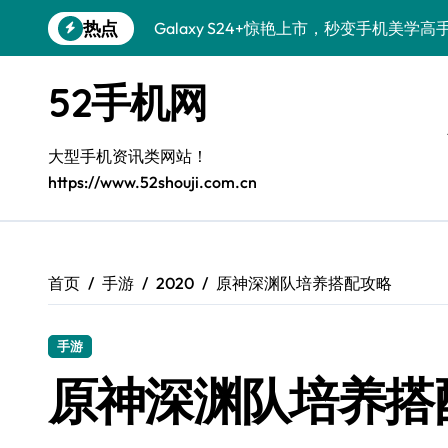
跳
热点
Galaxy S24+惊艳上市，秒变手机美学高
转
到
Galaxy S26+颜值爆升秘诀大公开
内
52手机网
容
Galaxy A56 5G登场，时尚旗舰新体验！
Galaxy Z Flip6：折叠时尚，尽享炫美新
大型手机资讯类网站！
https://www.52shouji.com.cn
三星Galaxy S26发布：一键解锁个性美
Galaxy S25美颜秘籍：个性定制炫酷玩法
Galaxy C55 5G焕新秘籍：潮流定制，
首页
手游
2020
原神深渊队培养搭配攻略
Galaxy C55 5G登场，演绎三星美学新巅
手游
Galaxy S25+闪亮登场，这样打扮秒变焦
原神深渊队培养搭
Galaxy S25 Ultra颜值封神！定制主题潮