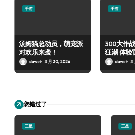
手游
手游
汤姆猫总动员，萌宠派
300大作
对欢乐来袭！
狂潮 体验
场
dawei
3 月 30, 2026
dawei
3 
您错过了
三星
三星