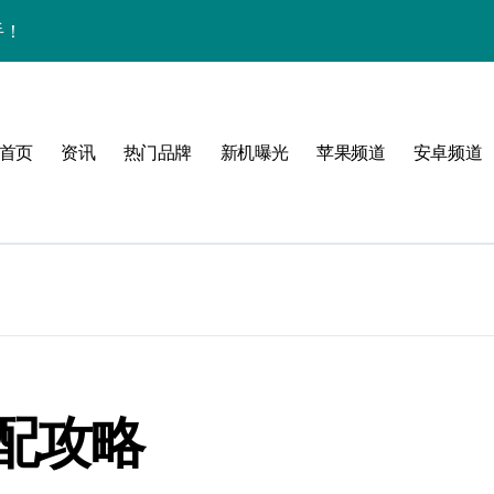
手！
首页
资讯
热门品牌
新机曝光
苹果频道
安卓频道
体验
玩转无限可能
峰！
点！
配攻略
爆了！