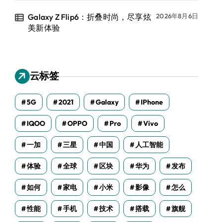
Galaxy Z Flip6：折叠时尚，尽享炫
2026年8月6日
美新体验
云标签
5G
2021
Galaxy
IPhone
IQOO
OPPO
Pro
Vivo
一加
三星
中国
人工智能
体验
全球
区块
华为
发布
如何
家电
小米
影像
怎么
性能
手机
技术
搭载
旗舰