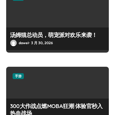
汤姆猫总动员，萌宠派对欢乐来袭！
dawei
3 月 30, 2026
手游
300大作战点燃MOBA狂潮 体验官秒入
热血战场