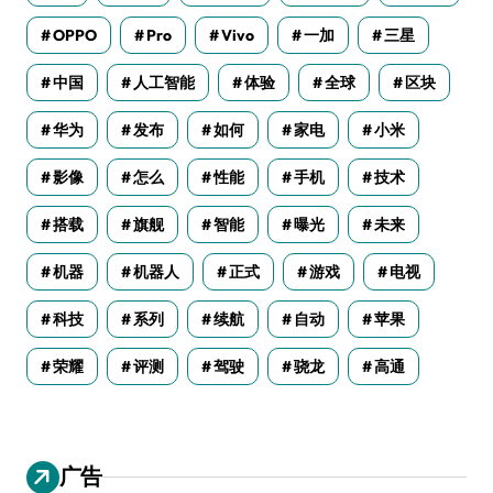
OPPO
Pro
Vivo
一加
三星
中国
人工智能
体验
全球
区块
华为
发布
如何
家电
小米
影像
怎么
性能
手机
技术
搭载
旗舰
智能
曝光
未来
机器
机器人
正式
游戏
电视
科技
系列
续航
自动
苹果
荣耀
评测
驾驶
骁龙
高通
广告