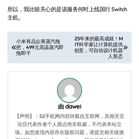
所以，我比较关心的是该服务何时上线国行 Switch
主机。
文
25年来的最高成就！M
小米有品众筹蒸汽拖
IT科学家让计算机提供
章
把，499元高温蒸汽即
创意，可自动设计机器
拖即干
导
人形态
航
由
dawei
【声明】：52手机网内容转载自互联网，其相关言
论仅代表作者个人观点绝非权威，不代表本站立
场。如您发现内容存在版权问题，请提交相关链接