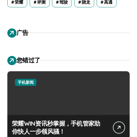
荣耀
评测
驾驶
骁龙
高通
广告
您错过了
手机新闻
荣耀WIN资讯秒掌握，手机管家助
你快人一步领风骚！