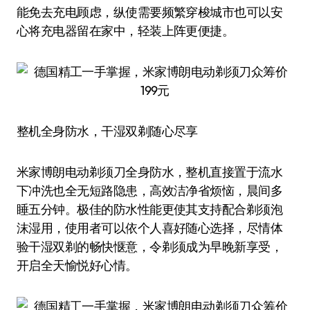
能免去充电顾虑，纵使需要频繁穿梭城市也可以安
心将充电器留在家中，轻装上阵更便捷。
整机全身防水，干湿双剃随心尽享
米家博朗电动剃须刀全身防水，整机直接置于流水
下冲洗也全无短路隐患，高效洁净省烦恼，晨间多
睡五分钟。极佳的防水性能更使其支持配合剃须泡
沫湿用，使用者可以依个人喜好随心选择，尽情体
验干湿双剃的畅快惬意，令剃须成为早晚新享受，
开启全天愉悦好心情。