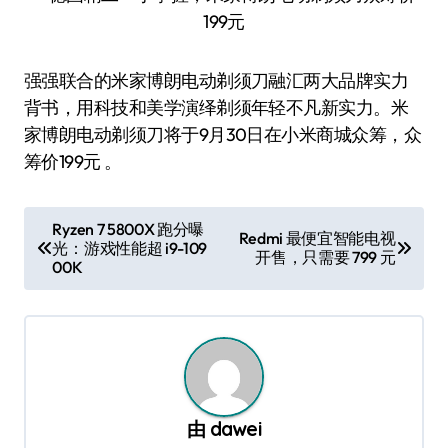
强强联合的米家博朗电动剃须刀融汇两大品牌实力
背书，用科技和美学演绎剃须年轻不凡新实力。米
家博朗电动剃须刀将于9月30日在小米商城众筹，众
筹价199元 。
文
Ryzen 7 5800X 跑分曝
Redmi 最便宜智能电视
光：游戏性能超 i9-109
章
开售，只需要 799 元
00K
导
航
由
dawei