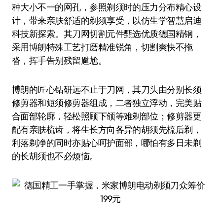
种大小不一的网孔，参照剃须时的压力分布精心设
计，带来亲肤舒适的剃须享受，以仿生学智慧启迪
科技新探索。其刀网切割元件甄选优质德国精钢，
采用博朗特殊工艺打磨精准锐角，切割爽快不拖
沓，挥手告别残留尴尬。
博朗的匠心钻研远不止于刀网，其刀头由分别长须
修剪器和短须修剪器组成，二者独立浮动，完美贴
合面部轮廓，轻松照顾下颌等难剃部位；修剪器更
配有亲肤梳齿，将生长方向各异的胡须先梳后剃，
利落剃净的同时亦贴心呵护面部，哪怕有多日未剃
的长胡须也不必烦恼。