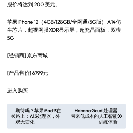
股价将达到 200 美元。
苹果iPhone 12（4GB/128GB/全网通/5G版） A14仿
生芯片，超视网膜XDR显示屏，超瓷晶面板，双模
5G
[经销商]
京东商城
[产品售价]
6799元
进入购买
文
期待吗？苹果iPad 9在
Habana Gaudi处理器
路上：A13处理器，外
带来低成本的人工智能
章
观无变化
训练体验
导