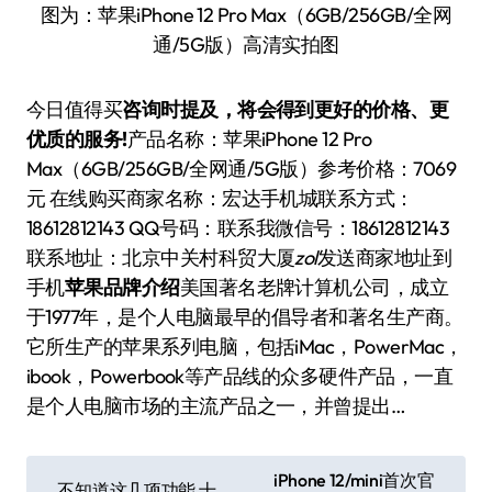
图为：苹果iPhone 12 Pro Max（6GB/256GB/全网
通/5G版）高清实拍图
今日值得买
咨询时提及，将会得到更好的价格、更
优质的服务!
产品名称：
苹果iPhone 12 Pro
Max（6GB/256GB/全网通/5G版）
参考价格：
7069
元 在线购买
商家名称：
宏达手机城
联系方式：
18612812143 QQ号码：
联系我
微信号：
18612812143
联系地址：
北京中关村科贸大厦
zol
发送商家地址到
手机
苹果品牌介绍
美国著名老牌计算机公司，成立
于1977年，是个人电脑最早的倡导者和著名生产商。
它所生产的苹果系列电脑，包括iMac，PowerMac，
ibook，Powerbook等产品线的众多硬件产品，一直
是个人电脑市场的主流产品之一，并曾提出…
文
iPhone 12/mini首次官
不知道这几项功能 十