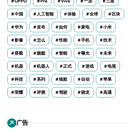
OPPO
Pro
Vivo
一加
三星
中国
人工智能
体验
全球
区块
华为
发布
如何
家电
小米
影像
怎么
性能
手机
技术
搭载
旗舰
智能
曝光
未来
机器
机器人
正式
游戏
电视
科技
系列
续航
自动
苹果
荣耀
评测
驾驶
骁龙
高通
广告