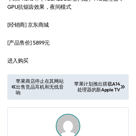
GPU抗锯齿效果，夜间模式
[经销商]
京东商城
[产品售价]
5899元
进入购买
文
苹果商店停止在其网站
苹果计划推出搭载A14
出售竞品耳机和无线音
章
处理器的新Apple TV
响
导
航