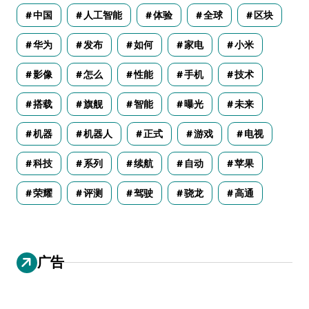
中国
人工智能
体验
全球
区块
华为
发布
如何
家电
小米
影像
怎么
性能
手机
技术
搭载
旗舰
智能
曝光
未来
机器
机器人
正式
游戏
电视
科技
系列
续航
自动
苹果
荣耀
评测
驾驶
骁龙
高通
广告