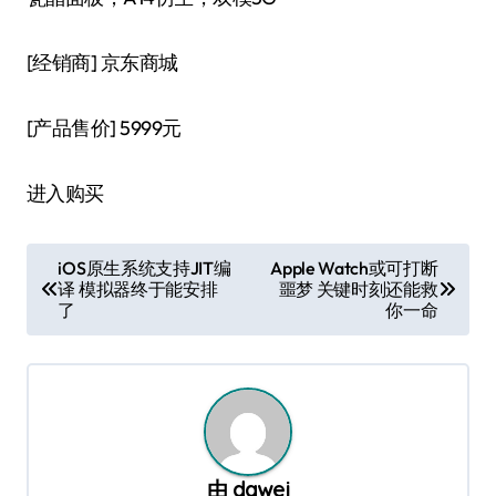
[经销商]
京东商城
[产品售价]
5999元
进入购买
文
iOS原生系统支持JIT编
Apple Watch或可打断
译 模拟器终于能安排
噩梦 关键时刻还能救
章
了
你一命
导
航
由
dawei