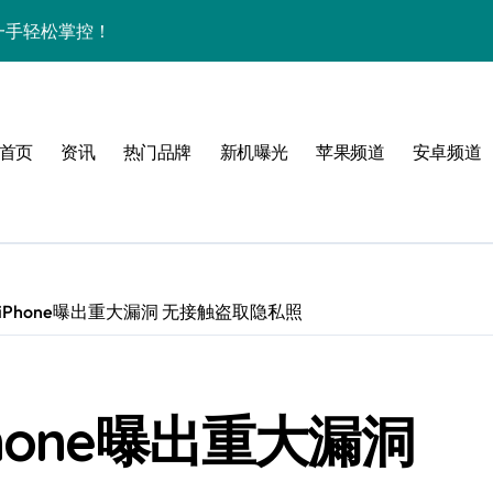
资讯一手轻松掌控！
揭秘，速来围观！
点一键全掌握！
首页
资讯
热门品牌
新机曝光
苹果频道
安卓频道
爆了！
手！
Phone曝出重大漏洞 无接触盗取隐私照
体验
，一手掌控未来新体验！
hone曝出重大漏洞