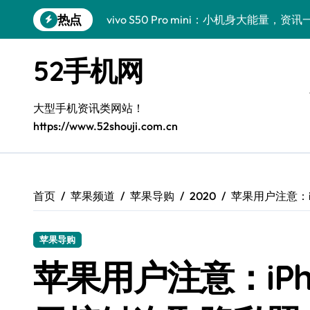
跳
热点
vivo S50 Pro mini：小机身大能量，
转
到
小米17 Pro震撼来袭！超实用功能抢先
内
52手机网
容
三星Galaxy S26震撼来袭，创新科技亮
Galaxy S25 Ultra颜值封神！定制主题潮
大型手机资讯类网站！
https://www.52shouji.com.cn
Galaxy S24+惊艳上市，秒变手机美学高
Galaxy S26+颜值爆升秘诀大公开
Galaxy A56 5G登场，时尚旗舰新体验！
首页
苹果频道
苹果导购
2020
苹果用户注意：i
Galaxy Z Flip6：折叠时尚，尽享炫美新
苹果导购
三星Galaxy Z TriFold：三折屏革新
苹果用户注意：iP