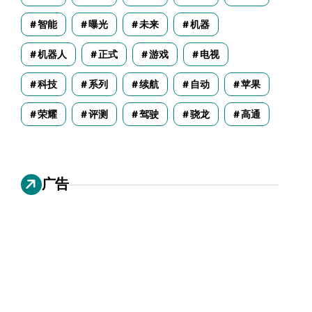
智能
曝光
未来
机器
机器人
正式
游戏
电视
科技
系列
续航
自动
苹果
荣耀
评测
驾驶
骁龙
高通
广告