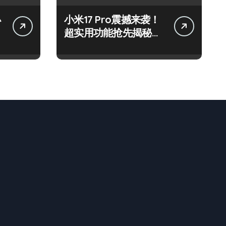
小
小米17 Pro震撼来袭！
超实用功能抢先揭秘，
速来围观！