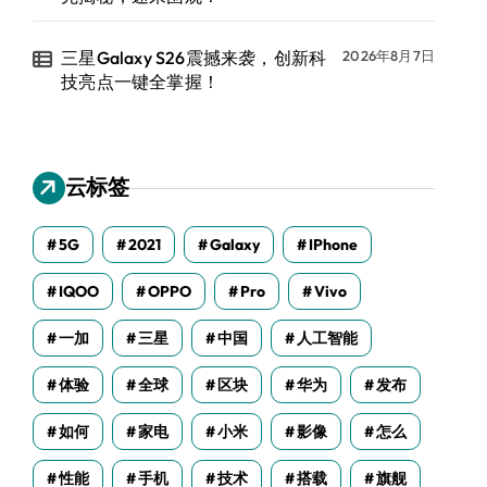
三星Galaxy S26震撼来袭，创新科
2026年8月7日
技亮点一键全掌握！
云标签
5G
2021
Galaxy
IPhone
IQOO
OPPO
Pro
Vivo
一加
三星
中国
人工智能
体验
全球
区块
华为
发布
如何
家电
小米
影像
怎么
性能
手机
技术
搭载
旗舰