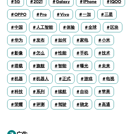
5G
2021
Galaxy
IPhone
IQOO
OPPO
Pro
Vivo
一加
三星
中国
人工智能
体验
全球
区块
华为
发布
如何
家电
小米
影像
怎么
性能
手机
技术
搭载
旗舰
智能
曝光
未来
机器
机器人
正式
游戏
电视
科技
系列
续航
自动
苹果
荣耀
评测
驾驶
骁龙
高通