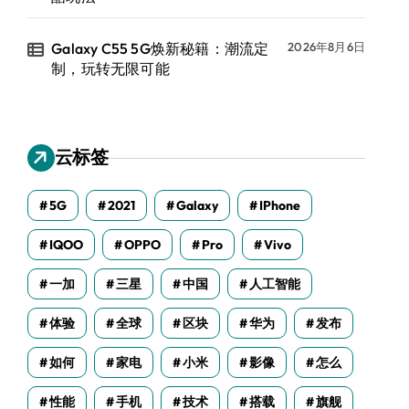
Galaxy C55 5G焕新秘籍：潮流定
2026年8月6日
制，玩转无限可能
云标签
5G
2021
Galaxy
IPhone
IQOO
OPPO
Pro
Vivo
一加
三星
中国
人工智能
体验
全球
区块
华为
发布
如何
家电
小米
影像
怎么
性能
手机
技术
搭载
旗舰