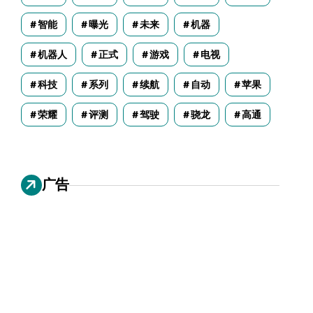
智能
曝光
未来
机器
机器人
正式
游戏
电视
科技
系列
续航
自动
苹果
荣耀
评测
驾驶
骁龙
高通
广告