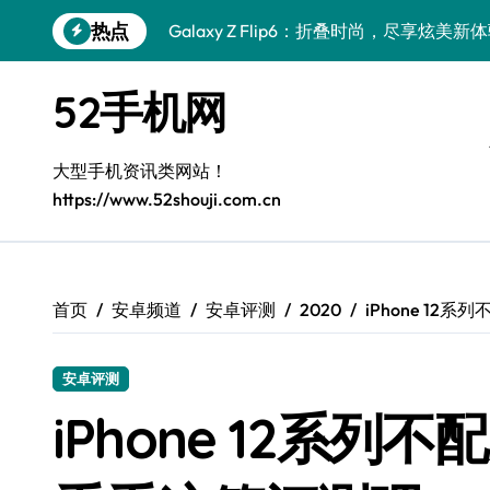
跳
热点
Galaxy Z Flip6：折叠时尚，尽享炫美新
转
到
三星Galaxy S26发布：一键解锁个性美
内
52手机网
容
Galaxy S25美颜秘籍：个性定制炫酷玩法
Galaxy C55 5G焕新秘籍：潮流定制，
大型手机资讯类网站！
https://www.52shouji.com.cn
Galaxy C55 5G登场，演绎三星美学新巅
Galaxy S25+闪亮登场，这样打扮秒变焦
Galaxy Z Fold6折叠屏美化的高阶技巧
首页
安卓频道
安卓评测
2020
iPhone 1
Galaxy Z Fold6：折叠新风尚，美学新篇
安卓评测
Galaxy S25+潮酷登场，定制你的美学之
iPhone 12系
Galaxy A56 5G登场，时尚旗舰新体验！