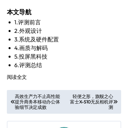
本文导航
1.评测前言
2.外观设计
3.系统及硬件配置
4.画质与解码
5.投屏黑科技
6.评测总结
阅读全文
文
高效生产力不止高性能
轻便之形，旗舰之心
提升商务本移动办公体
富士X-S10无反相机评
章
验细节决定成败
测
导
航