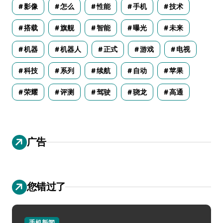
影像
怎么
性能
手机
技术
搭载
旗舰
智能
曝光
未来
机器
机器人
正式
游戏
电视
科技
系列
续航
自动
苹果
荣耀
评测
驾驶
骁龙
高通
广告
您错过了
手机新闻