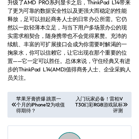
升级了AMD PRO系列显卡之后，ThinkPad L14带来
了更为可靠的数据安全性以及更强大而稳定的性能
释放，足可以担起商务人士的日常办公所需。它仍
然以一款轻薄本立足，与当下用户多场景办公的现
实需求相契合，随身携带也不会觉得累赘。充沛的
续航、丰富的可扩展接口会成为你需要时解渴的一
掬泉水，你可以信赖它，让它出现在那个重要的位
置——它一定可以胜任。总体来说，守住经典又有进
步的ThinkPad L14(AMD)值得商务人士、企业采购人
员关注。
文
苹果牙膏挤爆 跳票一
入门玩家必备！雷柏V
个月的iPhone12为啥值
T30幻彩RGB游戏鼠标
章
得期待？
评测
导
航