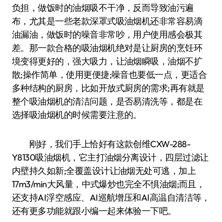
负担，做饭时的油烟吸不干净，反而导致油污遍
布，尤其是一些老款深罩式吸油烟机还非常容易滴
油漏油，做饭时的噪音非常吵，用户使用感会极其
差。那一款合格的吸油烟机绝对是让厨房的烹饪环
境变得更好的，强大吸力，让油烟瞬吸，油烟不扩
散;操作简单，使用更便捷;噪音也要低一点，更适合
多种结构的厨房，比如开放式厨房的需求;再有就是
整个吸油烟机的清洁问题，是否易清洗等，都是在
选择吸油烟机的时候需要注意的。
刚好，我们手上恰好有这款创维CXW-288-
Y8130吸油烟机，它主打油烟分离设计，四层过滤让
内壁持久如新;全覆盖设计让油烟无处可逃，加上
17m3/min大风量，中式爆炒也完全不惧油烟;而且，
还支持AI浮空感应、AI巡航增压和AI高温自清洁等，
还有更多功能就跟小编一起来体验一下吧。