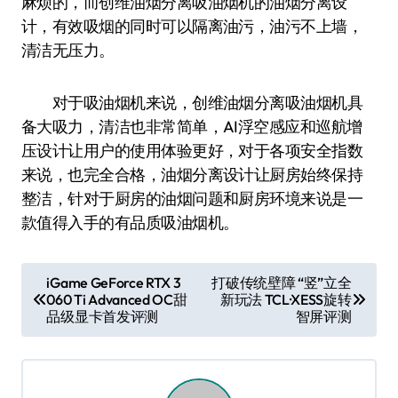
麻烦的，而创维油烟分离吸油烟机的油烟分离设
计，有效吸烟的同时可以隔离油污，油污不上墙，
清洁无压力。
对于吸油烟机来说，创维油烟分离吸油烟机具
备大吸力，清洁也非常简单，AI浮空感应和巡航增
压设计让用户的使用体验更好，对于各项安全指数
来说，也完全合格，油烟分离设计让厨房始终保持
整洁，针对于厨房的油烟问题和厨房环境来说是一
款值得入手的有品质吸油烟机。
文
iGame GeForce RTX 3
打破传统壁障 “竖”立全
060 Ti Advanced OC甜
新玩法 TCL·XESS旋转
章
品级显卡首发评测
智屏评测
导
航