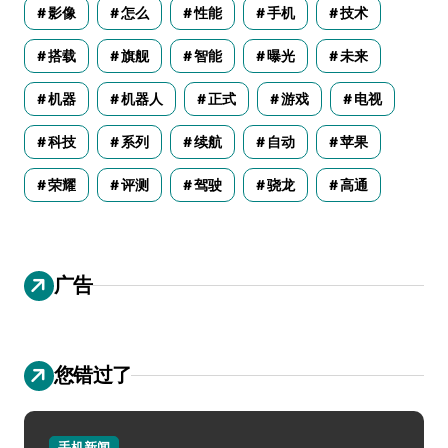
影像
怎么
性能
手机
技术
搭载
旗舰
智能
曝光
未来
机器
机器人
正式
游戏
电视
科技
系列
续航
自动
苹果
荣耀
评测
驾驶
骁龙
高通
广告
您错过了
手机新闻