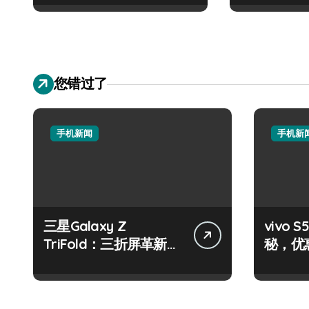
您错过了
手机新闻
手机新
三星Galaxy Z
vivo
TriFold：三折屏革新，
秘，优
一手掌控未来新体验！
机就现