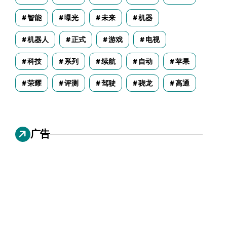
智能
曝光
未来
机器
机器人
正式
游戏
电视
科技
系列
续航
自动
苹果
荣耀
评测
驾驶
骁龙
高通
广告