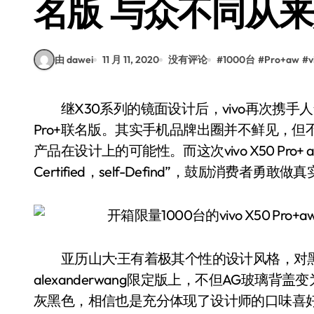
名版 与众不同从
由 dawei
11 月 11, 2020
没有评论
#
1000台
#
Pro+aw
#
v
继X30系列的镜面设计后，vivo再次携手人气华裔设计师亚历山大·王，推出了vivo X50
Pro+联名版。其实手机品牌出圈并不鲜见，但
产品在设计上的可能性。而这次vivo X50 Pro+ a
Certified，self-Defind”，鼓励消费
亚历山大·王有着极其个性的设计风格，对黑色是特
alexanderwang限定版上，不但AG玻
灰黑色，相信也是充分体现了设计师的口味喜