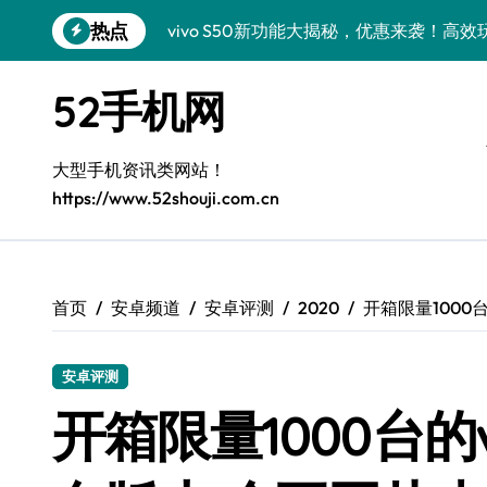
跳
热点
vivo S50新功能大揭秘，优惠来袭！高
转
到
vivo S50 Pro mini：小机身大能量，
内
52手机网
容
小米17 Pro震撼来袭！超实用功能抢先
三星Galaxy S26震撼来袭，创新科技亮
大型手机资讯类网站！
https://www.52shouji.com.cn
Galaxy S25 Ultra颜值封神！定制主题潮
Galaxy S24+惊艳上市，秒变手机美学高
Galaxy S26+颜值爆升秘诀大公开
首页
安卓频道
安卓评测
2020
开箱限量1000台
Galaxy A56 5G登场，时尚旗舰新体验！
安卓评测
Galaxy Z Flip6：折叠时尚，尽享炫美新
开箱限量1000台的vi
三星Galaxy Z TriFold：三折屏革新