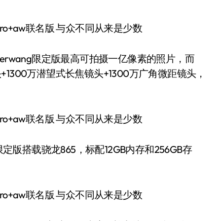
xanderwang限定版最高可拍摄一亿像素的照片，而
头+1300万潜望式长焦镜头+1300万广角微距镜头，
ang限定版搭载骁龙865，标配12GB内存和256GB存