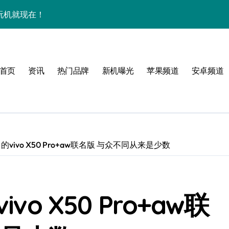
效玩机就现在！
资讯一手轻松掌控！
揭秘，速来围观！
首页
资讯
热门品牌
新机曝光
苹果频道
安卓频道
点一键全掌握！
爆了！
手！
的vivo X50 Pro+aw联名版 与众不同从来是少数
体验
vo X50 Pro+aw联
，一手掌控未来新体验！