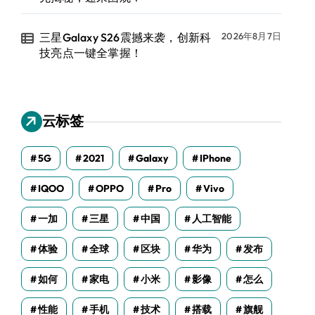
三星Galaxy S26震撼来袭，创新科
2026年8月7日
技亮点一键全掌握！
云标签
5G
2021
Galaxy
IPhone
IQOO
OPPO
Pro
Vivo
一加
三星
中国
人工智能
体验
全球
区块
华为
发布
如何
家电
小米
影像
怎么
性能
手机
技术
搭载
旗舰