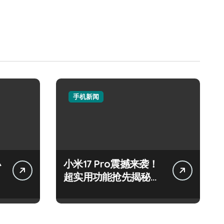
手机新闻
小
小米17 Pro震撼来袭！
超实用功能抢先揭秘，
速来围观！